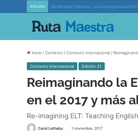
Artículos
Edición 37 – Generaciones conectadas: educac
Inicio
/
Contexto
/
Contexto internacional
/
Reimaginando
Contexto internacional
Edición 21
Reimaginando la E
en el 2017 y más a
Re-imagining ELT: Teaching Englis
Carol Lethaby
1 noviembre, 2017