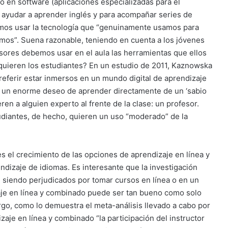
mo en software (aplicaciones especializadas para el
a ayudar a aprender inglés y para acompañar series de
mos usar la tecnología que “genuinamente usamos para
ismos”. Suena razonable, teniendo en cuenta a los jóvenes
esores debemos usar en el aula las herramientas que ellos
e quieren los estudiantes? En un estudio de 2011, Kaznowska
preferir estar inmersos en un mundo digital de aprendizaje
er un enorme deseo de aprender directamente de un ‘sabio
eren a alguien experto al frente de la clase: un profesor.
diantes, de hecho, quieren un uso “moderado” de la
s el crecimiento de las opciones de aprendizaje en línea y
dizaje de idiomas. Es interesante que la investigación
 siendo perjudicados por tomar cursos en línea o en un
aje en línea y combinado puede ser tan bueno como solo
go, como lo demuestra el meta-análisis llevado a cabo por
zaje en línea y combinado “la participación del instructor