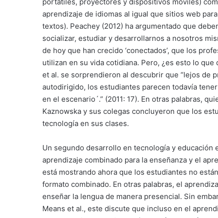
portátiles, proyectores y dispositivos móviles) co
aprendizaje de idiomas al igual que sitios web par
textos). Peachey (2012) ha argumentado que debe
socializar, estudiar y desarrollarnos a nosotros m
de hoy que han crecido ‘conectados’, que los prof
utilizan en su vida cotidiana. Pero, ¿es esto lo qu
et al. se sorprendieron al descubrir que “lejos de 
autodirigido, los estudiantes parecen todavía ten
en el escenario´.” (2011: 17). En otras palabras, qui
Kaznowska y sus colegas concluyeron que los estu
tecnología en sus clases.
Un segundo desarrollo en tecnología y educación e
aprendizaje combinado para la enseñanza y el apren
está mostrando ahora que los estudiantes no están
formato combinado. En otras palabras, el aprendiz
enseñar la lengua de manera presencial. Sin embar
Means et al., este discute que incluso en el aprendi