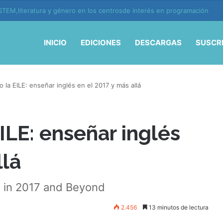
ión y vida en la era de la IA
INICIO
EDICIONES
DESCARGAS
SUSCR
 la EILE: enseñar inglés en el 2017 y más allá
ILE: enseñar inglés
llá
h in 2017 and Beyond
2.456
13 minutos de lectura