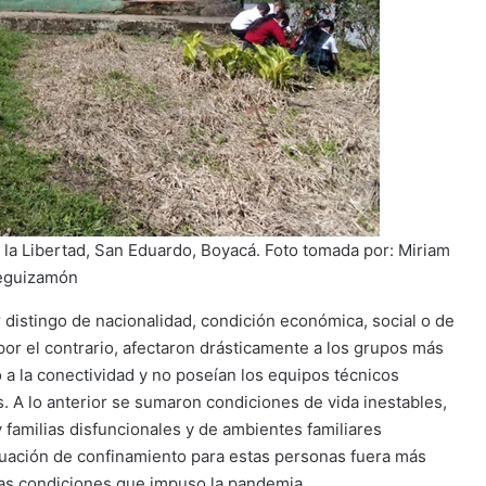
 la Libertad, San Eduardo, Boyacá. Foto tomada por: Miriam
eguizamón
r distingo de nacionalidad, condición económica, social o de
or el contrario, afectaron drásticamente a los grupos más
a la conectividad y no poseían los equipos técnicos
s. A lo anterior se sumaron condiciones de vida inestables,
familias disfuncionales y de ambientes familiares
ituación de confinamiento para estas personas fuera más
evas condiciones que impuso la pandemia.