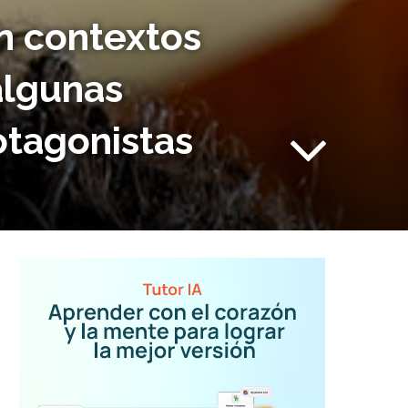
n contextos
algunas
rotagonistas