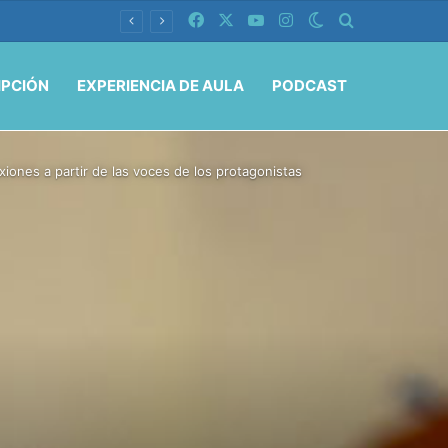
Facebook
X
YouTube
Instagram
Switch skin
Buscar por
IPCIÓN
EXPERIENCIA DE AULA
PODCAST
iones a partir de las voces de los protagonistas