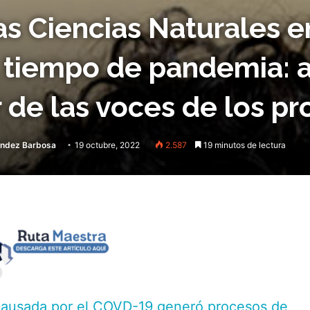
as Ciencias Naturales e
el tiempo de pandemia: 
r de las voces de los p
ández Barbosa
19 octubre, 2022
2.587
19 minutos de lectura
 causada por el COVD-19 generó procesos de