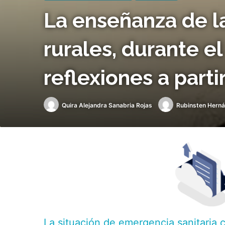
La enseñanza de l
rurales, durante 
reflexiones a parti
Quira Alejandra Sanabria Rojas
Rubinsten Hern
La situación de emergencia sanitaria