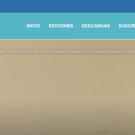
ión y vida en la era de la IA
INICIO
EDICIONES
DESCARGAS
SUSCR
les en contextos rurales, durante el tiempo de pandemia: algunas reflex