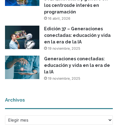
los centrosde interés en
programación
16 abril, 2026
Edición 37 – Generaciones
conectadas: educación y vida
en la era de la IA
19 noviembre, 2025
Generaciones conectadas:
educación y vida en la era de
la IA
19 noviembre, 2025
Archivos
A
r
c
h