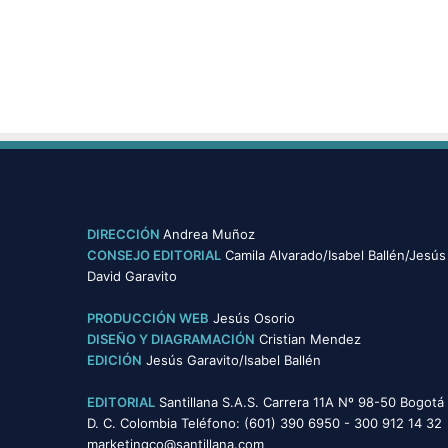
d
u
r
a
n
t
e
e
l
t
i
DIRECCIÓN
Andrea Muñoz
e
CONSEJO EDITORIAL
Camila Alvarado/Isabel Ballén/Jesús
m
David Garavito
p
o
PRODUCCIÓN WEB
Jesús Osorio
d
DISEÑO Y DIAGRAMACIÓN
Cristian Mendez
e
EDICIÓN
Jesús Garavito/Isabel Ballén
p
a
EDITORIAL
Santillana S.A.S. Carrera 11A Nº 98-50 Bogotá
n
D. C. Colombia Teléfono: (601) 390 6950 - 300 912 14 32
d
marketingco@santillana.com