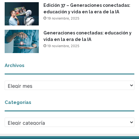
Edición 37 – Generaciones conectadas:
educación y vida en la era de la IA
19 noviembre, 2025
Generaciones conectadas: educación y
vida en la era de la IA
19 noviembre, 2025
Archivos
A
r
c
Categorías
h
i
v
C
o
a
s
t