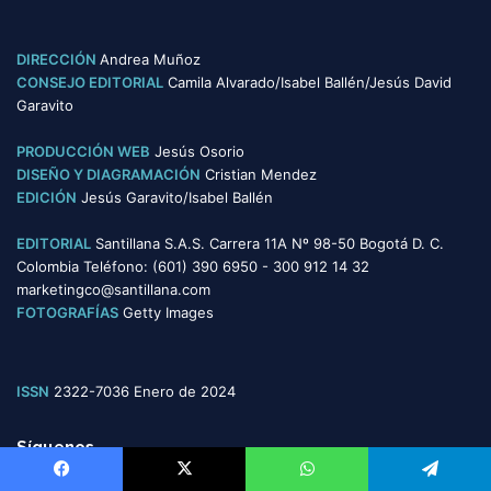
e
g
o
DIRECCIÓN
Andrea Muñoz
r
CONSEJO EDITORIAL
Camila Alvarado/Isabel Ballén/Jesús David
í
Garavito
a
s
PRODUCCIÓN WEB
Jesús Osorio
DISEÑO Y DIAGRAMACIÓN
Cristian Mendez
EDICIÓN
Jesús Garavito/Isabel Ballén
EDITORIAL
Santillana S.A.S. Carrera 11A Nº 98-50 Bogotá D. C.
Colombia Teléfono: (601) 390 6950 - 300 912 14 32
marketingco@santillana.com
FOTOGRAFÍAS
Getty Images
ISSN
2322-7036 Enero de 2024
Síguenos