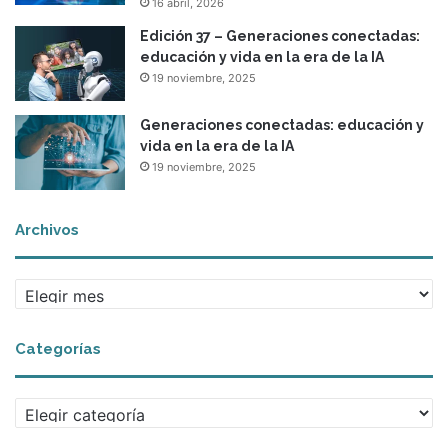
16 abril, 2026
e
s
Edición 37 – Generaciones conectadas:
a
educación y vida en la era de la IA
n
19 noviembre, 2025
d
o
Generaciones conectadas: educación y
p
vida en la era de la IA
p
19 noviembre, 2025
o
r
t
Archivos
u
n
i
A
t
r
i
c
e
Categorías
h
s
i
.
v
C
o
a
s