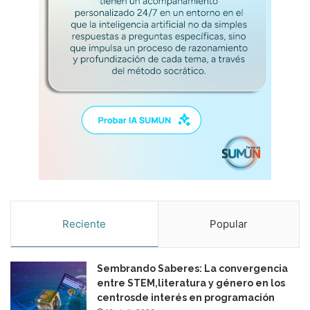
B
i
l
i
n
g
u
a
l
i
s
m
:
c
h
Reciente
Popular
a
l
l
Sembrando Saberes: La convergencia
e
entre STEM,literatura y género en los
n
centrosde interés en programación
g