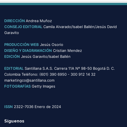
t
e
g
o
DIRECCIÓN
Andrea Muñoz
r
CONSEJO EDITORIAL
Camila Alvarado/Isabel Ballén/Jesús David
í
Garavito
a
s
PRODUCCIÓN WEB
Jesús Osorio
DISEÑO Y DIAGRAMACIÓN
Cristian Mendez
EDICIÓN
Jesús Garavito/Isabel Ballén
EDITORIAL
Santillana S.A.S. Carrera 11A Nº 98-50 Bogotá D. C.
Colombia Teléfono: (601) 390 6950 - 300 912 14 32
marketingco@santillana.com
FOTOGRAFÍAS
Getty Images
ISSN
2322-7036 Enero de 2024
Síguenos