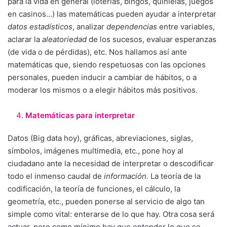
para la vida en general (loterías, bingos, quinielas, juegos
en casinos…) las matemáticas pueden ayudar a interpretar
datos estadísticos
, analizar
dependencias
entre variables,
aclarar la
aleatoriedad
de los sucesos, evaluar esperanzas
(de vida o de pérdidas), etc. Nos hallamos así ante
matemáticas que, siendo respetuosas con las opciones
personales, pueden inducir a cambiar de hábitos, o a
moderar los mismos o a elegir hábitos más positivos.
Matemáticas para interpretar
Datos (Big data hoy), gráficas, abreviaciones, siglas,
símbolos, imágenes multimedia, etc., pone hoy al
ciudadano ante la necesidad de interpretar o descodificar
todo el inmenso caudal de
información.
La teoría de la
codificación, la teoría de funciones, el cálculo, la
geometría, etc., pueden ponerse al servicio de algo tan
simple como vital: enterarse de lo que hay. Otra cosa será
actuar, pero como mínimo hay que entender lo que se