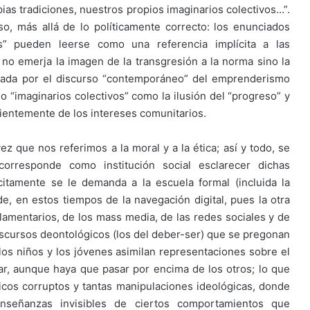
ias tradiciones, nuestros propios imaginarios colectivos…”.
so, más allá de lo políticamente correcto: los enunciados
vos” pueden leerse como una referencia implícita a las
 no emerja la imagen de la transgresión a la norma sino la
ciada por el discurso “contemporáneo” del emprenderismo
“imaginarios colectivos” como la ilusión del “progreso” y
dientemente de los intereses comunitarios.
z que nos referimos a la moral y a la ética; así y todo, se
orresponde como institución social esclarecer dichas
citamente se le demanda a la escuela formal (incluida la
e, en estos tiempos de la navegación digital, pues la otra
arlamentarios, de los mass media, de las redes sociales y de
discursos deontológicos (los del deber-ser) que se pregonan
n los niños y los jóvenes asimilan representaciones sobre el
far, aunque haya que pasar por encima de los otros; lo que
íticos corruptos y tantas manipulaciones ideológicas, donde
enseñanzas invisibles de ciertos comportamientos que