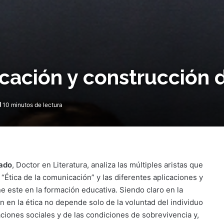
icación y construcción 
10 minutos de lectura
rado
, Doctor en Literatura, analiza las múltiples aristas que
“Ética de la comunicación” y las diferentes aplicaciones y
e este en la formación educativa. Siendo claro en la
n en la ética no depende solo de la voluntad del individuo
aciones sociales y de las condiciones de sobrevivencia y,