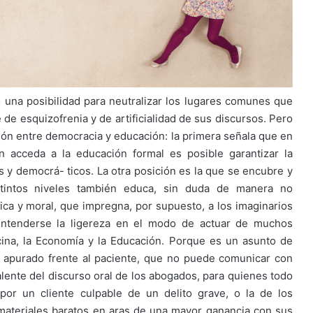
 una posibilidad para neutralizar los lugares comunes que
de esquizofrenia y de artificialidad de sus discursos. Pero
ción entre democracia y educación: la primera señala que en
n acceda a la educación formal es posible garantizar la
 y democrá- ticos. La otra posición es la que se encubre y
stintos niveles también educa, sin duda de manera no
tica y moral, que impregna, por supuesto, a los imaginarios
ntenderse la ligereza en el modo de actuar de muchos
icina, la Economía y la Educación. Porque es un asunto de
co apurado frente al paciente, que no puede comunicar con
lente del discurso oral de los abogados, para quienes todo
por un cliente culpable de un delito grave, o la de los
materiales baratos en aras de una mayor ganancia con sus