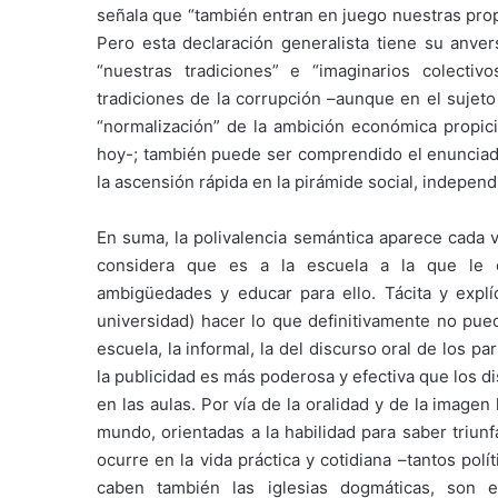
señala que “también entran en juego nuestras prop
Pero esta declaración generalista tiene su anver
“nuestras tradiciones” e “imaginarios colecti
tradiciones de la corrupción –aunque en el sujeto
“normalización” de la ambición económica propi
hoy-; también puede ser comprendido el enunciado 
la ascensión rápida en la pirámide social, indepen
En suma, la polivalencia semántica aparece cada ve
considera que es a la escuela a la que le c
ambigüedades y educar para ello. Tácita y explí
universidad) hacer lo que definitivamente no pued
escuela, la informal, la del discurso oral de los p
la publicidad es más poderosa y efectiva que los 
en las aulas. Por vía de la oralidad y de la image
mundo, orientadas a la habilidad para saber triun
ocurre en la vida práctica y cotidiana –tantos pol
caben también las iglesias dogmáticas, son 