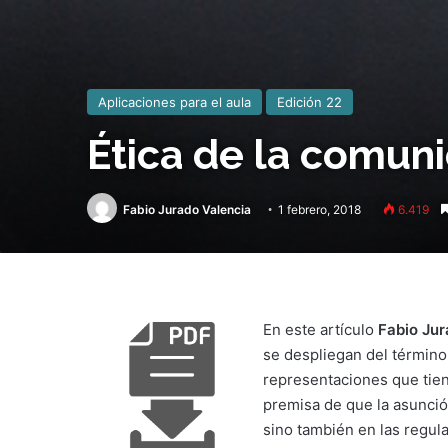
Aplicaciones para el aula
Edición 22
Ética de la comun
Fabio Jurado Valencia
1 febrero, 2018
6.419
En este artículo
Fabio Ju
se despliegan del término 
representaciones que tien
premisa de que la asunció
sino también en las regul