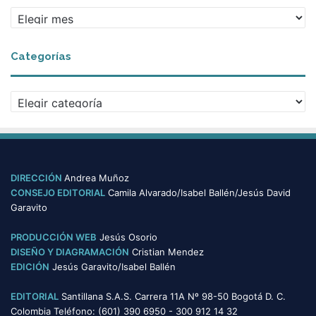
A
r
c
Categorías
h
i
v
C
o
a
s
t
e
g
o
DIRECCIÓN
Andrea Muñoz
r
CONSEJO EDITORIAL
Camila Alvarado/Isabel Ballén/Jesús David
í
Garavito
a
s
PRODUCCIÓN WEB
Jesús Osorio
DISEÑO Y DIAGRAMACIÓN
Cristian Mendez
EDICIÓN
Jesús Garavito/Isabel Ballén
EDITORIAL
Santillana S.A.S. Carrera 11A Nº 98-50 Bogotá D. C.
Colombia Teléfono: (601) 390 6950 - 300 912 14 32