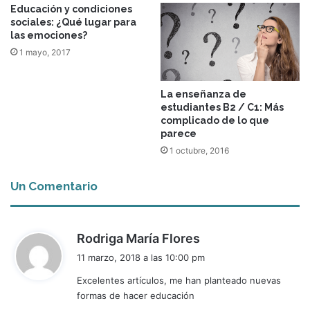
Educación y condiciones
sociales: ¿Qué lugar para
las emociones?
1 mayo, 2017
La enseñanza de
estudiantes B2 / C1: Más
complicado de lo que
parece
1 octubre, 2016
Un Comentario
d
Rodriga María Flores
i
11 marzo, 2018 a las 10:00 pm
c
Excelentes artículos, me han planteado nuevas
e
formas de hacer educación
: