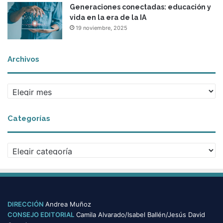
Generaciones conectadas: educación y
vida en la era de la IA
19 noviembre, 2025
Archivos
A
r
c
Categorías
h
i
v
C
o
a
s
t
e
g
o
DIRECCIÓN
Andrea Muñoz
r
CONSEJO EDITORIAL
Camila Alvarado/Isabel Ballén/Jesús David
í