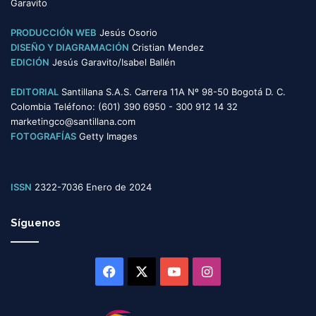
Garavito
a
s
PRODUCCIÓN WEB
Jesús Osorio
DISEÑO Y DIAGRAMACIÓN
Cristian Mendez
EDICIÓN
Jesús Garavito/Isabel Ballén
EDITORIAL
Santillana S.A.S. Carrera 11A Nº 98-50 Bogotá D. C.
Colombia Teléfono: (601) 390 6950 - 300 912 14 32
marketingco@santillana.com
FOTOGRAFÍAS
Getty Images
ISSN
2322-7036 Enero de 2024
Síguenos
Facebook
X
YouTube
Instagram