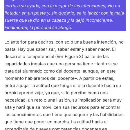
corría a su ayuda, con la mejor de las intenciones, vio un
flotador en un poste y, sin dudarlo, se lo lanzó; con la mala
suerte que le dio en la cabeza y la dejó inconsciente.
Finalmente, la persona se ahogó.
Lo anterior para deciros: con solo una buena intención, no
basta. Hay que saber
ser
, saber
estar
y saber
hacer
. El
desarrollo competencial (Ver Figura 3) parte de las
capacidades innatas que una persona tiene –tanto si se
trata del alumnado como del docente, aunque, en este
momento hablaremos del docente–. A partir de estas,
entra a jugar la actitud que tenga el o la docente hacia su
propio aprendizaje, ya que, si lo percibe como una
necesidad, un reto o una ilusión, su implicación será muy
alta y hará que se movilicen sus recursos para encontrar
los conocimientos que tiene que adquirir y las habilidades
que tiene que poner en marcha. La actitud hacia el
aprendizaje de nuevas competencias docentes es