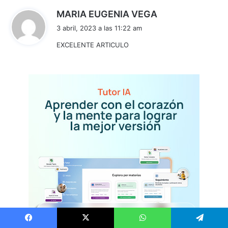
d
MARIA EUGENIA VEGA
i
3 abril, 2023 a las 11:22 am
c
EXCELENTE ARTICULO
e
:
Facebook
X
WhatsApp
Telegram