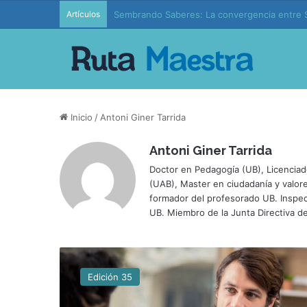
Artículos
Sembrando Saberes: La convergencia entre S
Inicio
/
Antoni Giner Tarrida
Antoni Giner Tarrida
Doctor en Pedagogía (UB), Licenciado
(UAB), Master en ciudadanía y valor
formador del profesorado UB. Inspe
UB. Miembro de la Junta Directiva de
E
s
Edición 35
t
r