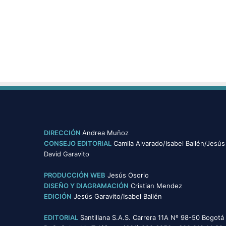
DIRECCIÓN
Andrea Muñoz
CONSEJO EDITORIAL
Camila Alvarado/Isabel Ballén/Jesús
David Garavito
PRODUCCIÓN WEB
Jesús Osorio
DISEÑO Y DIAGRAMACIÓN
Cristian Mendez
EDICIÓN
Jesús Garavito/Isabel Ballén
EDITORIAL
Santillana S.A.S. Carrera 11A Nº 98-50 Bogotá