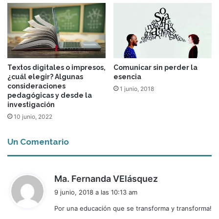
Textos digitales o impresos,
Comunicar sin perder la
¿cuál elegir? Algunas
esencia
consideraciones
1 junio, 2018
pedagógicas y desde la
investigación
10 junio, 2022
Un Comentario
d
Ma. Fernanda VElásquez
i
9 junio, 2018 a las 10:13 am
c
Por una educación que se transforma y transforma!
e