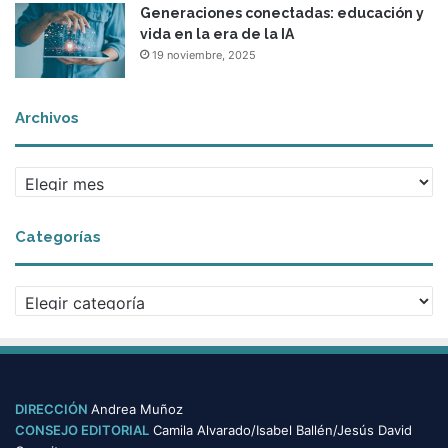
Generaciones conectadas: educación y
vida en la era de la IA
19 noviembre, 2025
Archivos
A
r
c
Categorías
h
i
v
C
o
a
s
t
e
g
o
DIRECCIÓN
Andrea Muñoz
r
CONSEJO EDITORIAL
Camila Alvarado/Isabel Ballén/Jesús David
í