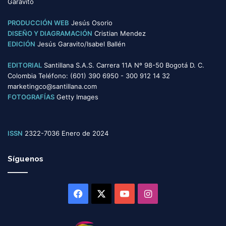
Garavito
a
s
PRODUCCIÓN WEB
Jesús Osorio
DISEÑO Y DIAGRAMACIÓN
Cristian Mendez
EDICIÓN
Jesús Garavito/Isabel Ballén
EDITORIAL
Santillana S.A.S. Carrera 11A Nº 98-50 Bogotá D. C.
Colombia Teléfono: (601) 390 6950 - 300 912 14 32
marketingco@santillana.com
FOTOGRAFÍAS
Getty Images
ISSN
2322-7036 Enero de 2024
Síguenos
Facebook
X
YouTube
Instagram