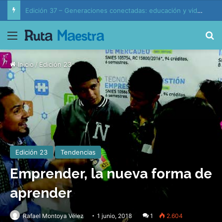
Edición 37 – Generaciones conectadas: educación y vida en la era de la IA
Menú
B
Inicio
/
Edición 23
Edición 23
Tendencias
Emprender, la nueva forma de
aprender
Rafael Montoya Vélez
1 junio, 2018
1
2.604