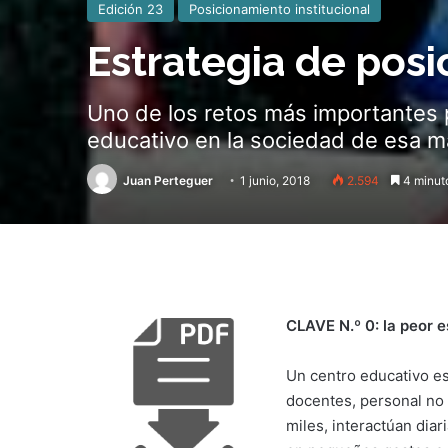
Edición 23
Posicionamiento institucional
Estrategia de pos
Uno de los retos más importantes 
educativo en la sociedad de esa man
Juan Perteguer
1 junio, 2018
2.594
4 minuto
CLAVE N.º 0: la peor e
Un centro educativo e
docentes, personal no 
miles, interactúan dia