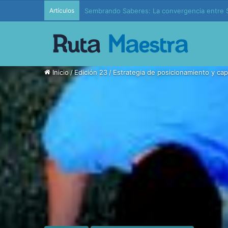
Artículos
Edición 37 – Generaciones conectadas: educac
Inicio
/
Edición 23
/
Estrategia de posicionamiento y ca