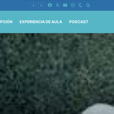
Facebook
X
YouTube
Instagram
Switch skin
Buscar por
IPCIÓN
EXPERIENCIA DE AULA
PODCAST