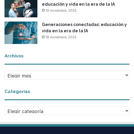
educación y vida en la era de la IA
19 noviembre, 2025
Generaciones conectadas: educación y
vida en la era de la IA
19 noviembre, 2025
Archivos
A
r
c
Categorías
h
i
v
C
o
a
s
t
e