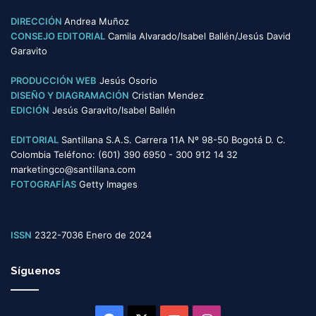
g
o
DIRECCIÓN
Andrea Muñoz
r
CONSEJO EDITORIAL
Camila Alvarado/Isabel Ballén/Jesús David
í
Garavito
a
s
PRODUCCIÓN WEB
Jesús Osorio
DISEÑO Y DIAGRAMACIÓN
Cristian Mendez
EDICIÓN
Jesús Garavito/Isabel Ballén
EDITORIAL
Santillana S.A.S. Carrera 11A Nº 98-50 Bogotá D. C.
Colombia Teléfono: (601) 390 6950 - 300 912 14 32
marketingco@santillana.com
FOTOGRAFÍAS
Getty Images
ISSN
2322-7036 Enero de 2024
Síguenos