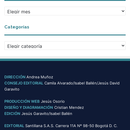
A
r
c
Categorías
h
i
v
C
o
a
s
t
e
g
o
DIRECCIÓN
Andrea Muñoz
r
CONSEJO EDITORIAL
Camila Alvarado/Isabel Ballén/Jesús David
í
Garavito
a
s
PRODUCCIÓN WEB
Jesús Osorio
DISEÑO Y DIAGRAMACIÓN
Cristian Mendez
EDICIÓN
Jesús Garavito/Isabel Ballén
EDITORIAL
Santillana S.A.S. Carrera 11A Nº 98-50 Bogotá D. C.