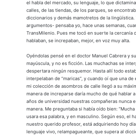
el habla del mercado, su lenguaje, lo que dictamina
calles, de las tiendas, de los parques, se encontra
diccionarios y demás mamotretos de la lingüística
argumentos- pensaba yo, hace unas semanas, cuand
TransMilenio. Pues me tocó en suerte la cercanía 
hablaban, se increpaban, mejor, en voz muy alta.
Oyéndolas pensé en el doctor Manuel Cabrera y sus
mayúscula, y no es ficción. Las muchachas se inter
despertara ningún resquemor. Hasta allí todo estab
interpelaban de “maricas”, y cuando oí que una de e
mi colección de asombros de calle llegó a su máxi
manera de increparse daría mucho de qué hablar a
años de universidad nuestras compañeras nunca e
manera. Me preguntaba si había oído bien: “Mucha 
usara esa palabra, y en masculino. Según eso, el ha
nuestro querido profesor, está adquiriendo hoy dí
lenguaje vivo, relampagueante, que supera al diccio