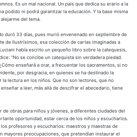
umnos. Es un mal nacional. Un país que dedica su erario a la
 ha podido ni podrá garantizar la educación. Y la base misma
 alejarme del tema.
icado duró 33 días, pues murió envenenado en septiembre de
rte de Ilustrísimos, esa colección de cartas imaginadas a
, Luciani había escrito un pequeño libro sobre la catequesis,
dice: “No se concibe un catequista sin verdadera piedad.
¿Cómo enseñará a orar, a frecuentar los sacramentos, si no
vidente, por desgracia, en quienes se ha destinado la
la lectura en los niños. Que no son lectores, que no
nseñar a leer, más allá de descifrar el abecedario, tiene
r de obras para niños y jóvenes, a diferentes ciudades del
rtante oportunidad, estar cerca de los niños y escucharlos.
e los profesores y escucharlos: maestros y maestras de
n mayores preocupaciones, que pretendían instaurar el