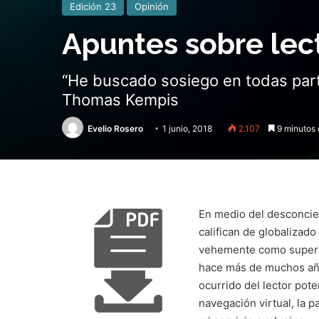
Edición 23
Opinión
Apuntes sobre lect
“He buscado sosiego en todas parte
Thomas Kempis
Evelio Rosero
1 junio, 2018
2.107
9 minutos 
En medio del desconcie
califican de globalizado
vehemente como superfi
hace más de muchos año
ocurrido del lector poten
navegación virtual, la p