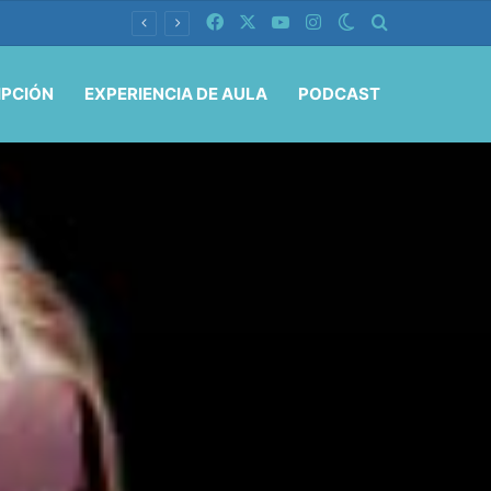
Facebook
X
YouTube
Instagram
Switch skin
Buscar por
IPCIÓN
EXPERIENCIA DE AULA
PODCAST