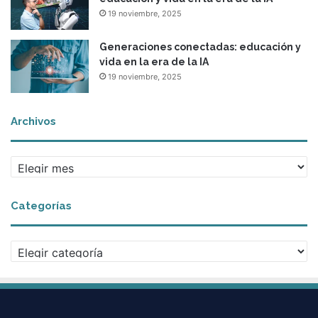
19 noviembre, 2025
Generaciones conectadas: educación y
vida en la era de la IA
19 noviembre, 2025
Archivos
A
r
c
Categorías
h
i
v
C
o
a
s
t
e
g