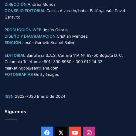
o
DIRECCIÓN
Andrea Muñoz
r
CONSEJO EDITORIAL
Camila Alvarado/Isabel Ballén/Jesús David
í
Garavito
a
s
PRODUCCIÓN WEB
Jesús Osorio
DISEÑO Y DIAGRAMACIÓN
Cristian Mendez
EDICIÓN
Jesús Garavito/Isabel Ballén
EDITORIAL
Santillana S.A.S. Carrera 11A Nº 98-50 Bogotá D. C.
Colombia Teléfono: (601) 390 6950 - 300 912 14 32
marketingco@santillana.com
FOTOGRAFÍAS
Getty Images
ISSN
2322-7036 Enero de 2024
Síguenos
Facebook
X
YouTube
Instagram