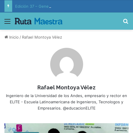
Edición 37 – Generaciones conectadas: educación y vida en la era de la IA
Menú
B
Inicio
/
Rafael Montoya Vélez
Rafael Montoya Vélez
Ingeniero de la Universidad de los Andes, empresario y rector en
ELITE - Escuela Latinoamericana de Ingenieros, Tecnologos y
Empresarios. @educacionELITE
E
m