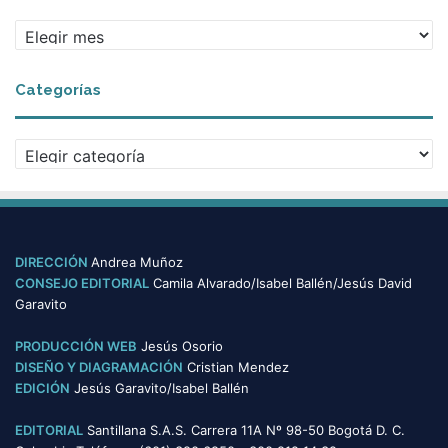
A
r
c
Categorías
h
i
v
C
o
a
s
t
e
g
o
DIRECCIÓN
Andrea Muñoz
r
CONSEJO EDITORIAL
Camila Alvarado/Isabel Ballén/Jesús David
í
Garavito
a
s
PRODUCCIÓN WEB
Jesús Osorio
DISEÑO Y DIAGRAMACIÓN
Cristian Mendez
EDICIÓN
Jesús Garavito/Isabel Ballén
EDITORIAL
Santillana S.A.S. Carrera 11A Nº 98-50 Bogotá D. C.