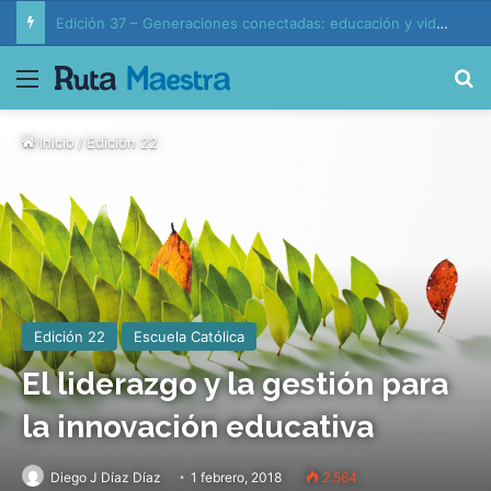
Edición 37 – Generaciones conectadas: educación y vida en la era de la IA
Menú
B
Inicio
/
Edición 22
Edición 22
Escuela Católica
El liderazgo y la gestión para
la innovación educativa
Diego J Díaz Díaz
1 febrero, 2018
2.564