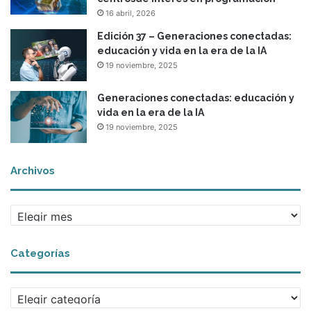
16 abril, 2026
Edición 37 – Generaciones conectadas:
educación y vida en la era de la IA
19 noviembre, 2025
Generaciones conectadas: educación y
vida en la era de la IA
19 noviembre, 2025
Archivos
A
r
c
Categorías
h
i
v
C
o
a