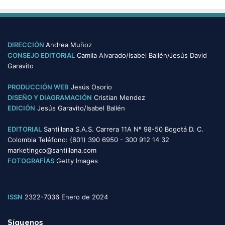
s
t
e
g
o
DIRECCIÓN
Andrea Muñoz
r
CONSEJO EDITORIAL
Camila Alvarado/Isabel Ballén/Jesús David
í
Garavito
a
s
PRODUCCIÓN WEB
Jesús Osorio
DISEÑO Y DIAGRAMACIÓN
Cristian Mendez
EDICIÓN
Jesús Garavito/Isabel Ballén
EDITORIAL
Santillana S.A.S. Carrera 11A Nº 98-50 Bogotá D. C.
Colombia Teléfono: (601) 390 6950 - 300 912 14 32
marketingco@santillana.com
FOTOGRAFÍAS
Getty Images
ISSN
2322-7036 Enero de 2024
Síguenos