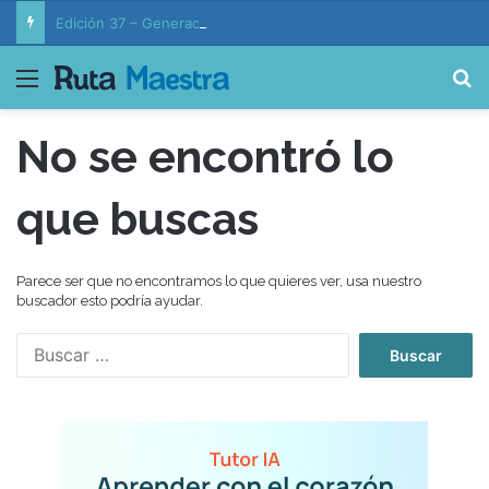
Edición 37 – Generaciones conectadas: educación y vida en la era de la IA
Menú
B
No se encontró lo
que buscas
Parece ser que no encontramos lo que quieres ver, usa nuestro
buscador esto podría ayudar.
B
u
s
c
a
r
: