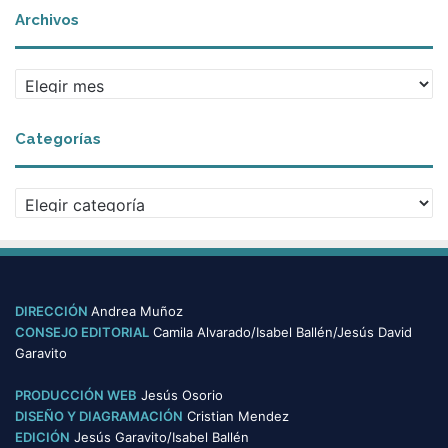
Archivos
A
r
c
Categorías
h
i
v
C
o
a
s
t
e
g
o
DIRECCIÓN
Andrea Muñoz
r
CONSEJO EDITORIAL
Camila Alvarado/Isabel Ballén/Jesús David
í
Garavito
a
s
PRODUCCIÓN WEB
Jesús Osorio
DISEÑO Y DIAGRAMACIÓN
Cristian Mendez
EDICIÓN
Jesús Garavito/Isabel Ballén