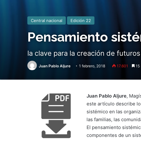
Central nacional
Edición 22
Pensamiento sist
la clave para la creación de futur
Juan Pablo Aljure
1 febrero, 2018
17.601
15 
Juan Pablo Aljure
, Magí
este artículo describe 
sistémico en las organi
las familias, las comunid
El pensamiento sistémic
componentes de un siste