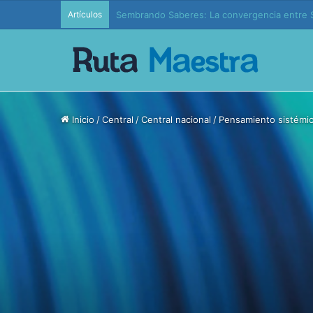
Artículos
Edición 37 – Generaciones conectadas: educac
Inicio
/
Central
/
Central nacional
/
Pensamiento sistémi