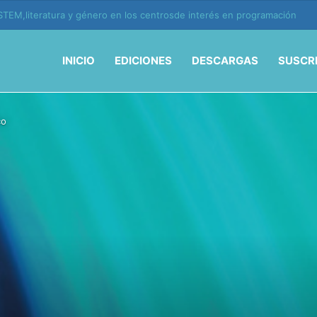
ión y vida en la era de la IA
INICIO
EDICIONES
DESCARGAS
SUSCR
co