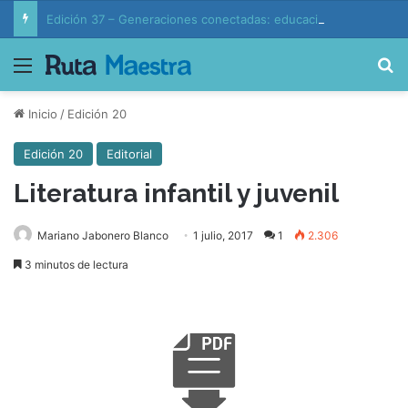
Edición 37 – Generaciones conectadas: educación y vida en la era de la IA
Menú
B
Inicio
/
Edición 20
Edición 20
Editorial
Literatura infantil y juvenil
Mariano Jabonero Blanco
1 julio, 2017
1
2.306
3 minutos de lectura