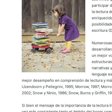
participar 
la lectura 
enriquecida
posibilidade
escritura (
Numerosas 
desarrollan
un mejor vo
estructura
narrativas 
lenguaje es
mejor desempeño en comprensión de lectura y más 
IJzendoorn y Pellegrini, 1995; Morrow, 1997; Morr
2002; Snow y Ninio, 1986; Snow, Burns y Griffin, 19
Si bien el mensaje de la importancia de la lectura 
vez más consistente tanto el ámbito del hogar como