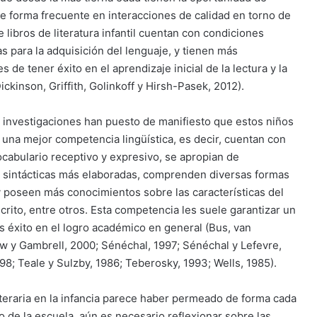
de forma frecuente en interacciones de calidad en torno de
de libros de literatura infantil cuentan con condiciones
s para la adquisición del lenguaje, y tienen más
s de tener éxito en el aprendizaje inicial de la lectura y la
Dickinson, Griffith, Golinkoff y Hirsh-Pasek, 2012).
investigaciones han puesto de manifiesto que estos niños
 una mejor competencia lingüística, es decir, cuentan con
cabulario receptivo y expresivo, se apropian de
s sintácticas más elaboradas, comprenden diversas formas
y poseen más conocimientos sobre las características del
crito, entre otros. Esta competencia les suele garantizar un
éxito en el logro académico en general (Bus, van
ow y Gambrell, 2000; Sénéchal, 1997; Sénéchal y Lefevre,
98; Teale y Sulzby, 1986; Teberosky, 1993; Wells, 1985).
literaria en la infancia parece haber permeado de forma cada
 de la escuela, aún es necesario reflexionar sobre las