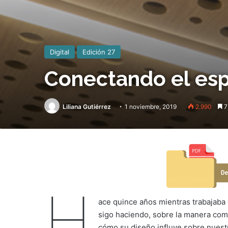
Digital
Edición 27
Conectando el esp
Liliana Gutiérrez
1 noviembre, 2019
2.990
7
H
ace quince años mientras trabajaba
sigo haciendo, sobre la manera com
cómo su diseño influye sobre nues