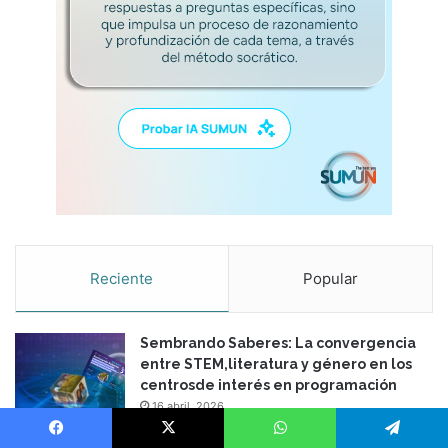
Reciente
Popular
Sembrando Saberes: La convergencia
entre STEM,literatura y género en los
centrosde interés en programación
16 abril, 2026
Edición 37 – Generaciones conectadas:
Facebook
X
WhatsApp
Telegram