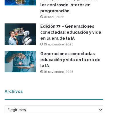
los centrosde interés en
programación
16 abril, 2026
Edición 37 – Generaciones
conectadas: educación y vida
en la era de la IA
19 noviembre, 2025
Generaciones conectadas:
educación y vida en la era de
la IA
19 noviembre, 2025
Archivos
A
r
c
h