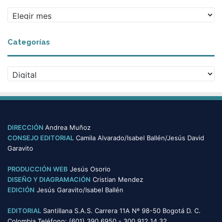
A
r
c
Categorías
h
i
v
C
o
a
s
t
e
g
o
DIRECCIÓN
Andrea Muñoz
r
CONSEJO EDITORIAL
Camila Alvarado/Isabel Ballén/Jesús David
í
Garavito
a
s
PRODUCCIÓN WEB
Jesús Osorio
DISEÑO Y DIAGRAMACIÓN
Cristian Mendez
EDICIÓN
Jesús Garavito/Isabel Ballén
EDITORIAL
Santillana S.A.S. Carrera 11A Nº 98-50 Bogotá D. C.
Colombia Teléfono: (601) 390 6950 - 300 912 14 32