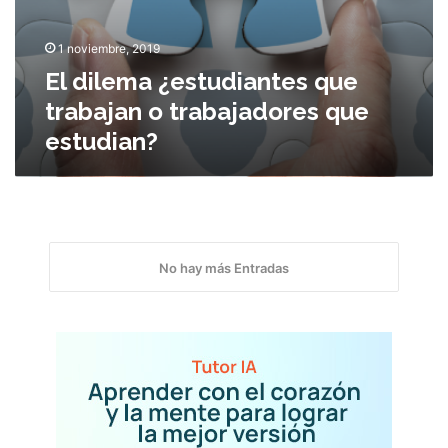
d
i
1 noviembre, 2019
a
n
El dilema ¿estudiantes que
t
trabajan o trabajadores que
e
estudian?
s
q
u
e
t
r
a
No hay más Entradas
b
a
j
a
n
o
t
r