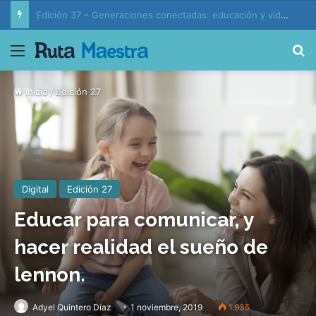
Edición 37 – Generaciones conectadas: educación y vida en la era de la IA
Menú
B
Inicio
/
Edición 27
Digital
Edición 27
Educar para comunicar, y
hacer realidad el sueño de
lennon.
Adyel Quintero Díaz
1 noviembre, 2019
1.935