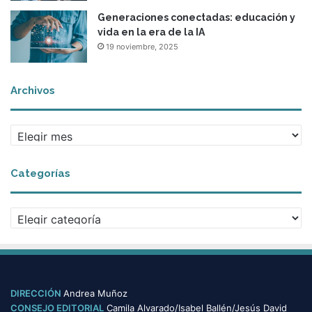
Generaciones conectadas: educación y
vida en la era de la IA
19 noviembre, 2025
Archivos
Archivos
Categorías
Categorías
DIRECCIÓN
Andrea Muñoz
CONSEJO EDITORIAL
Camila Alvarado/Isabel Ballén/Jesús David