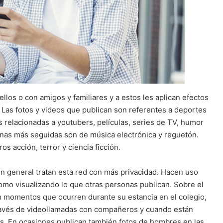
llos o con amigos y familiares y a estos les aplican efectos
 Las fotos y videos que publican son referentes a deportes
s relacionadas a youtubers, películas, series de TV, humor
inas más seguidas son de música electrónica y reguetón.
os acción, terror y ciencia ficción.
n general tratan esta red con más privacidad. Hacen uso
como visualizando lo que otras personas publican. Sobre el
n momentos que ocurren durante su estancia en el colegio,
través de videollamadas con compañeros y cuando están
. En ocasiones publican también fotos de hombres en las