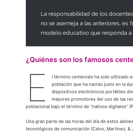
La responsabilidad de los docente
no se asemeja a las anteriores, es
modelo educativo que responda a l
¿Quiénes son los famosos cente
E
l término centenials ha sido utilizado 
población que ha nacido justo en la ép
dispositivos electrónicos portátiles d
mayores promotores del uso de las red
poblacional bajo el término de “nativos digitales” (
Una gran parte de las horas del día de estos adoles
tecnológicos de comunicación (Calvo, Martínez, & 