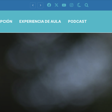
Facebook
X
YouTube
Instagram
Switch skin
Buscar por
IPCIÓN
EXPERIENCIA DE AULA
PODCAST