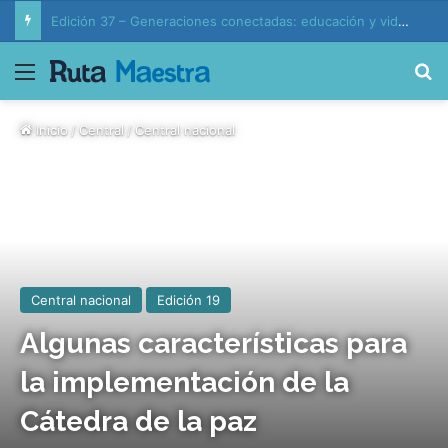
Edición 37 – Generaciones conectadas: educación y vida en la era de la IA
Menú
B
Inicio
/
Central
/
Central nacional
Central nacional
Edición 19
Algunas características para
la implementación de la
Cátedra de la paz