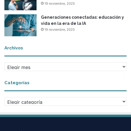
19 noviembre, 2025
Generaciones conectadas: educación y
vida en la era de la IA
19 noviembre, 2025
Archivos
A
r
c
Categorías
h
i
v
C
o
a
s
t
e
g
o