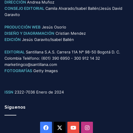
DIRECCIÓN
Andrea Muñoz
r
CONSEJO EDITORIAL
Camila Alvarado/Isabel Ballén/Jesús David
í
Garavito
a
s
PRODUCCIÓN WEB
Jesús Osorio
DISEÑO Y DIAGRAMACIÓN
Cristian Mendez
EDICIÓN
Jesús Garavito/Isabel Ballén
EDITORIAL
Santillana S.A.S. Carrera 11A Nº 98-50 Bogotá D. C.
Colombia Teléfono: (601) 390 6950 - 300 912 14 32
marketingco@santillana.com
FOTOGRAFÍAS
Getty Images
ISSN
2322-7036 Enero de 2024
Síguenos
Facebook
X
YouTube
Instagram