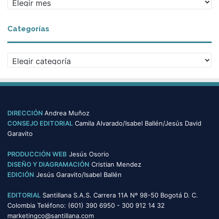
r
c
Categorías
h
i
v
C
o
a
s
t
e
g
o
DIRECCIÓN
Andrea Muñoz
r
CONSEJO EDITORIAL
Camila Alvarado/Isabel Ballén/Jesús David
í
Garavito
a
s
PRODUCCIÓN WEB
Jesús Osorio
DISEÑO Y DIAGRAMACIÓN
Cristian Mendez
EDICIÓN
Jesús Garavito/Isabel Ballén
EDITORIAL
Santillana S.A.S. Carrera 11A Nº 98-50 Bogotá D. C.
Colombia Teléfono: (601) 390 6950 - 300 912 14 32
marketingco@santillana.com