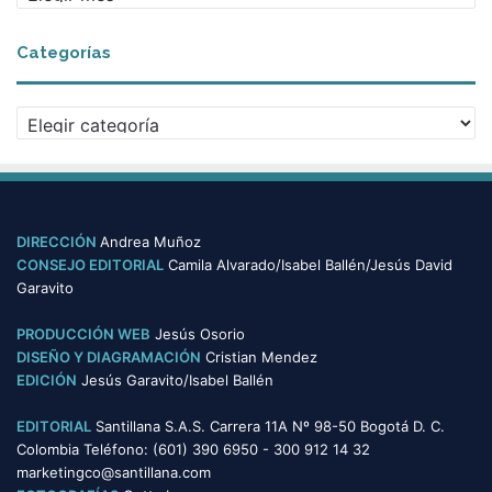
r
c
Categorías
h
i
v
C
o
a
s
t
e
g
o
DIRECCIÓN
Andrea Muñoz
r
CONSEJO EDITORIAL
Camila Alvarado/Isabel Ballén/Jesús David
í
Garavito
a
s
PRODUCCIÓN WEB
Jesús Osorio
DISEÑO Y DIAGRAMACIÓN
Cristian Mendez
EDICIÓN
Jesús Garavito/Isabel Ballén
EDITORIAL
Santillana S.A.S. Carrera 11A Nº 98-50 Bogotá D. C.
Colombia Teléfono: (601) 390 6950 - 300 912 14 32
marketingco@santillana.com