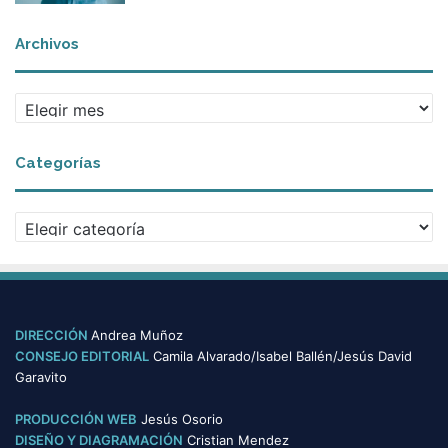
Archivos
A
r
c
Categorías
h
i
v
C
o
a
s
t
e
g
o
DIRECCIÓN
Andrea Muñoz
r
CONSEJO EDITORIAL
Camila Alvarado/Isabel Ballén/Jesús David
í
Garavito
a
s
PRODUCCIÓN WEB
Jesús Osorio
DISEÑO Y DIAGRAMACIÓN
Cristian Mendez