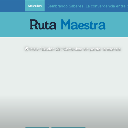
Artículos
Edición 37 – Generaciones conectadas: educac
Inicio
/
Edición 23
/
Comunicar sin perder la esencia