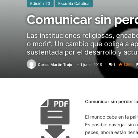
Edición 23
Escuela Católica
Comunicar sin perd
Las instituciones religiosas, enca
o morir”. Un cambio que obliga a a
sustentada por el desarrollo y act
Carlos Martín Trejo
1 junio, 2018
1
1.850
Comunicar sin perder l
El mundo cabe en la pal
Es posible navegar sin 
peces, ahora están llena