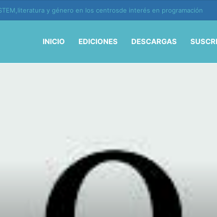
ión y vida en la era de la IA
INICIO
EDICIONES
DESCARGAS
SUSCR