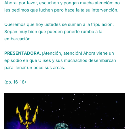
Ahora, por favor, escuchen y pongan mucha atención: no
les pedimos que luchen pero hace falta su intervención.
Queremos que hoy ustedes se sumen a la tripulación.
Sepan muy bien que pueden ponerle rumbo a la
embarcación
PRESENTADORA.
¡Atención, atención! Ahora viene un
episodio en que Ulises y sus muchachos desembarcan
para llenar un poco sus arcas.
(pp. 16-18)