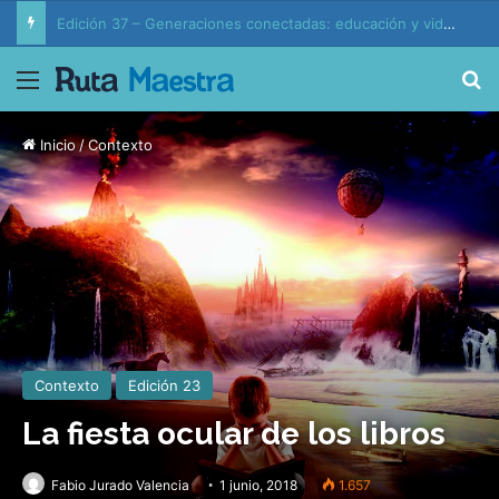
Edición 37 – Generaciones conectadas: educación y vida en la era de la IA
Menú
B
Inicio
/
Contexto
Contexto
Edición 23
La fiesta ocular de los libros
Fabio Jurado Valencia
1 junio, 2018
1.657