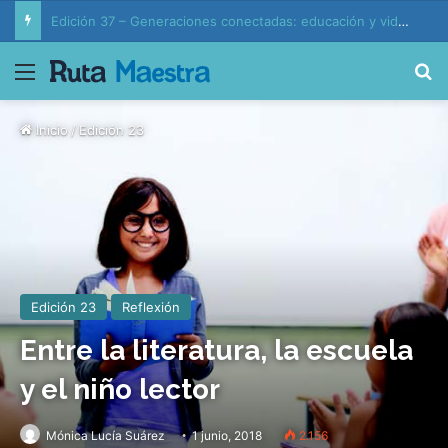
Edición 37 – Generaciones conectadas: educación y vida en la era de la IA
Menú
B
Inicio
/
Edición 23
Edición 23
Reflexión
Entre la literatura, la escuela
y el niño lector
Mónica Lucía Suárez
1 junio, 2018
2.156