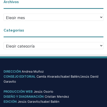
Archivos
A
r
c
Categorías
h
i
v
C
o
a
s
t
e
g
o
DIRECCIÓN
Andrea Muñoz
r
CONSEJO EDITORIAL
Camila Alvarado/Isabel Ballén/Jesús David
í
Garavito
a
s
PRODUCCIÓN WEB
Jesús Osorio
DISEÑO Y DIAGRAMACIÓN
Cristian Mendez
EDICIÓN
Jesús Garavito/Isabel Ballén