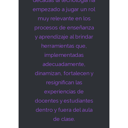
empezado a jugar un rol
muy relevante en los
procesos de enseñanza
y aprendizaje al brindar
herramientas que,
implementadas
adecuadamente,
dinamizan, fortalecen y
resignifican las
experiencias de
docentes y estudiantes
dentro y fuera del aula
de clase.