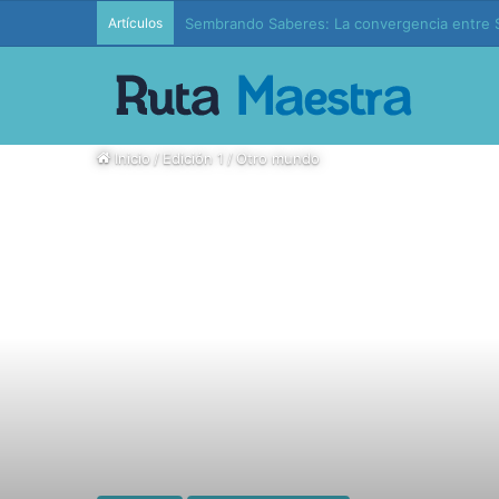
Artículos
Edición 37 – Generaciones conectadas: educac
Inicio
/
Edición 1
/
Otro mundo