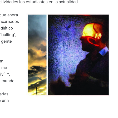
ctividades los estudiantes en la actualidad.
que ahora
encarnados
diático
bulling”,
a gente
an
, me
ví. Y,
or mundo
rlas,
e una