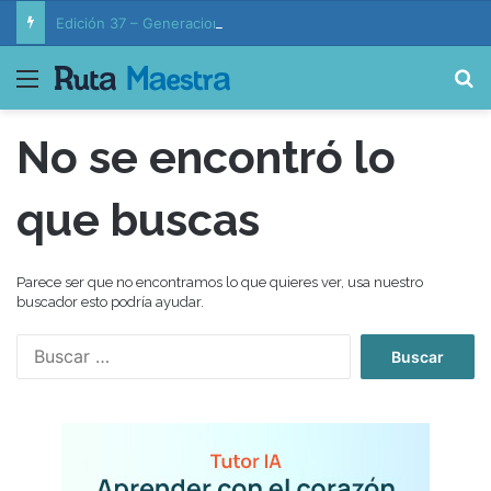
Edición 37 – Generaciones conectadas: educación y vida en la era de la IA
Menú
B
No se encontró lo
que buscas
Parece ser que no encontramos lo que quieres ver, usa nuestro
buscador esto podría ayudar.
B
u
s
c
a
r
: