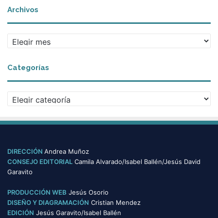
Archivos
A
r
c
Categorías
h
i
v
C
o
a
s
t
e
g
o
DIRECCIÓN
Andrea Muñoz
r
CONSEJO EDITORIAL
Camila Alvarado/Isabel Ballén/Jesús David
í
Garavito
a
s
PRODUCCIÓN WEB
Jesús Osorio
DISEÑO Y DIAGRAMACIÓN
Cristian Mendez
EDICIÓN
Jesús Garavito/Isabel Ballén