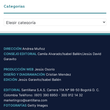
c
Categorías
h
i
v
C
o
a
s
t
e
g
o
DIRECCIÓN
Andrea Muñoz
r
CONSEJO EDITORIAL
Camila Alvarado/Isabel Ballén/Jesús David
í
Garavito
a
s
PRODUCCIÓN WEB
Jesús Osorio
DISEÑO Y DIAGRAMACIÓN
Cristian Mendez
EDICIÓN
Jesús Garavito/Isabel Ballén
EDITORIAL
Santillana S.A.S. Carrera 11A Nº 98-50 Bogotá D. C.
Colombia Teléfono: (601) 390 6950 - 300 912 14 32
marketingco@santillana.com
FOTOGRAFÍAS
Getty Images