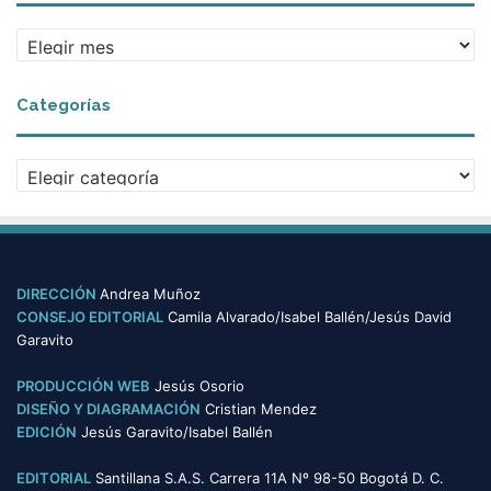
A
r
c
Categorías
h
i
v
C
o
a
s
t
e
g
o
DIRECCIÓN
Andrea Muñoz
r
CONSEJO EDITORIAL
Camila Alvarado/Isabel Ballén/Jesús David
í
Garavito
a
s
PRODUCCIÓN WEB
Jesús Osorio
DISEÑO Y DIAGRAMACIÓN
Cristian Mendez
EDICIÓN
Jesús Garavito/Isabel Ballén
EDITORIAL
Santillana S.A.S. Carrera 11A Nº 98-50 Bogotá D. C.