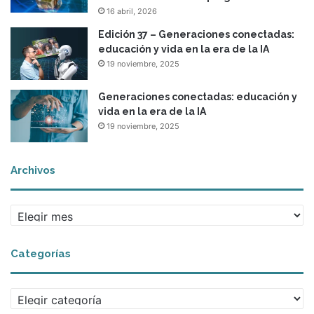
16 abril, 2026
Edición 37 – Generaciones conectadas:
educación y vida en la era de la IA
19 noviembre, 2025
Generaciones conectadas: educación y
vida en la era de la IA
19 noviembre, 2025
Archivos
A
r
c
Categorías
h
i
v
C
o
a