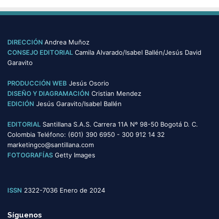
s
t
e
g
o
DIRECCIÓN
Andrea Muñoz
r
CONSEJO EDITORIAL
Camila Alvarado/Isabel Ballén/Jesús David
í
Garavito
a
s
PRODUCCIÓN WEB
Jesús Osorio
DISEÑO Y DIAGRAMACIÓN
Cristian Mendez
EDICIÓN
Jesús Garavito/Isabel Ballén
EDITORIAL
Santillana S.A.S. Carrera 11A Nº 98-50 Bogotá D. C.
Colombia Teléfono: (601) 390 6950 - 300 912 14 32
marketingco@santillana.com
FOTOGRAFÍAS
Getty Images
ISSN
2322-7036 Enero de 2024
Síguenos