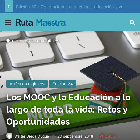
Edición 37 – Generaciones conectadas: educación y vida en la era de la IA
Menú
B
Inicio
/
Artículos digitales
Artículos digitales
Edición 24
Los MOOC y la Educación a lo
largo de toda la vida: Retos y
Oportunidades
Walter Ojeda Duque
20 septiembre, 2018
2.406