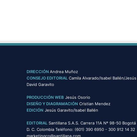
n
i
d
a
d
e
s
DIRECCIÓN
Andrea Muñoz
CONSEJO EDITORIAL
Camila Alvarado/Isabel Ballén/Jesús
David Garavito
PRODUCCIÓN WEB
Jesús Osorio
DISEÑO Y DIAGRAMACIÓN
Cristian Mendez
EDICIÓN
Jesús Garavito/Isabel Ballén
EDITORIAL
Santillana S.A.S. Carrera 11A Nº 98-50 Bogotá
D. C. Colombia Teléfono: (601) 390 6950 - 300 912 14 32
marketingco@santillana.com