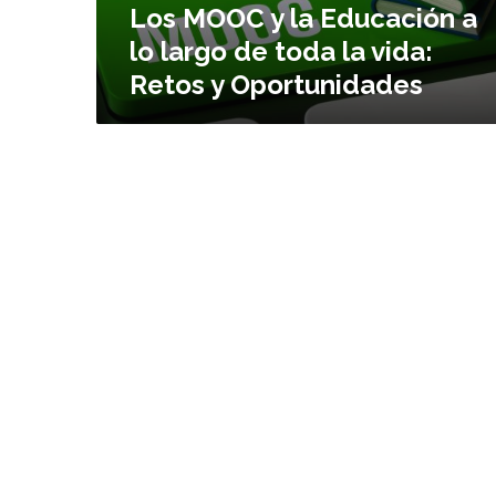
Los MOOC y la Educación a
a
E
lo largo de toda la vida:
d
Retos y Oportunidades
u
c
a
c
i
ó
n
a
l
o
l
a
r
g
o
d
e
t