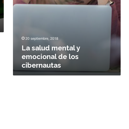
n
t
a
l
y
e
20 septiembre, 2018
m
o
La salud mental y
c
emocional de los
i
cibernautas
o
n
a
l
d
e
l
o
s
c
i