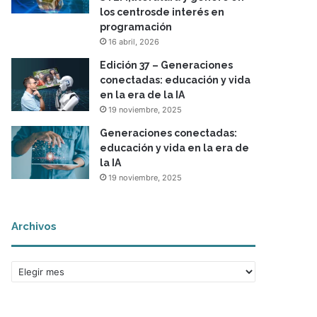
los centrosde interés en
programación
16 abril, 2026
Edición 37 – Generaciones
conectadas: educación y vida
en la era de la IA
19 noviembre, 2025
Generaciones conectadas:
educación y vida en la era de
la IA
19 noviembre, 2025
Archivos
A
r
c
h