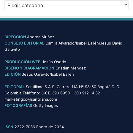
C
o
a
s
t
e
g
o
DIRECCIÓN
Andrea Muñoz
r
CONSEJO EDITORIAL
Camila Alvarado/Isabel Ballén/Jesús David
í
Garavito
a
s
PRODUCCIÓN WEB
Jesús Osorio
DISEÑO Y DIAGRAMACIÓN
Cristian Mendez
EDICIÓN
Jesús Garavito/Isabel Ballén
EDITORIAL
Santillana S.A.S. Carrera 11A Nº 98-50 Bogotá D. C.
Colombia Teléfono: (601) 390 6950 - 300 912 14 32
marketingco@santillana.com
FOTOGRAFÍAS
Getty Images
ISSN
2322-7036 Enero de 2024