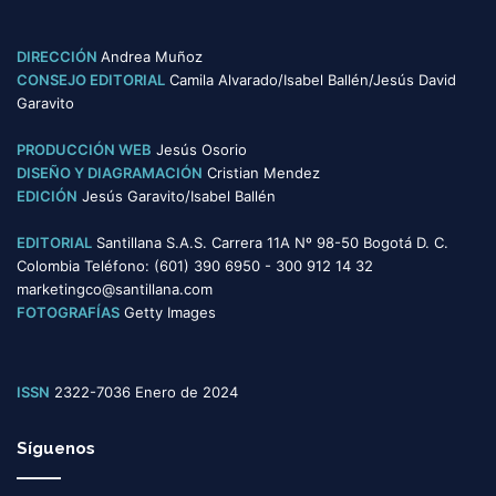
e
g
o
DIRECCIÓN
Andrea Muñoz
r
CONSEJO EDITORIAL
Camila Alvarado/Isabel Ballén/Jesús David
í
Garavito
a
s
PRODUCCIÓN WEB
Jesús Osorio
DISEÑO Y DIAGRAMACIÓN
Cristian Mendez
EDICIÓN
Jesús Garavito/Isabel Ballén
EDITORIAL
Santillana S.A.S. Carrera 11A Nº 98-50 Bogotá D. C.
Colombia Teléfono: (601) 390 6950 - 300 912 14 32
marketingco@santillana.com
FOTOGRAFÍAS
Getty Images
ISSN
2322-7036 Enero de 2024
Síguenos