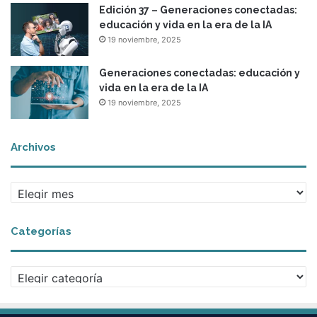
Edición 37 – Generaciones conectadas:
educación y vida en la era de la IA
19 noviembre, 2025
Generaciones conectadas: educación y
vida en la era de la IA
19 noviembre, 2025
Archivos
A
r
c
Categorías
h
i
v
C
o
a
s
t