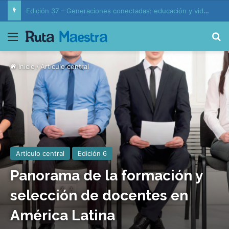
Edición 37 – Generaciones conectadas: educación y vida en la era de la IA
Menú
B
Inicio
/
Artículo central
Artículo central
Edición 6
Panorama de la formación y
selección de docentes en
América Latina