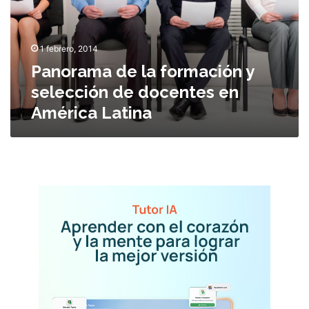
a
m
a
1 febrero, 2014
d
Panorama de la formación y
e
l
selección de docentes en
a
América Latina
f
o
r
m
a
c
i
ó
n
y
s
e
l
e