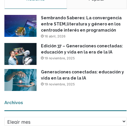
c
a
Sembrando Saberes: La convergencia
L
entre STEM,literatura y género en los
a
centrosde interés en programación
t
16 abril, 2026
i
n
Edición 37 – Generaciones conectadas:
a
educación y vida en la era de la IA
19 noviembre, 2025
Generaciones conectadas: educación y
vida en la era de la IA
19 noviembre, 2025
Archivos
A
r