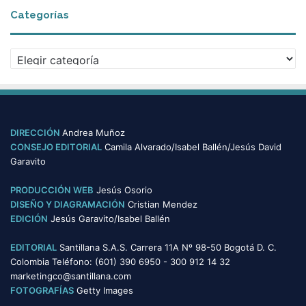
c
Categorías
h
i
v
C
o
a
s
t
e
g
o
DIRECCIÓN
Andrea Muñoz
r
CONSEJO EDITORIAL
Camila Alvarado/Isabel Ballén/Jesús David
í
Garavito
a
s
PRODUCCIÓN WEB
Jesús Osorio
DISEÑO Y DIAGRAMACIÓN
Cristian Mendez
EDICIÓN
Jesús Garavito/Isabel Ballén
EDITORIAL
Santillana S.A.S. Carrera 11A Nº 98-50 Bogotá D. C.
Colombia Teléfono: (601) 390 6950 - 300 912 14 32
marketingco@santillana.com
FOTOGRAFÍAS
Getty Images