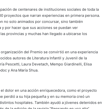
cipación de centenares de instituciones sociales de toda la
0 proyectos que narran experiencias en primera persona.
on no solo animados por concursar, sino también
a y por hacer que sus acciones se puedan ver
las provincias y muchas han llegado a ubicarse los
a organización del Premio se convirtió en una experiencia
dos autores de Literatura Infantil y Juvenil de la
ía Pescetti, Laura Devetach, Mempo Giardinelli, Elisa
odoc y Ana María Shua.
 el dolor en una acción enriquecedora, como el proyecto
e perdió a su hija pequeña y en su memoria creó un
 distintos hospitales. También ayudó a jóvenes detenidos en
s de la edición de la revista “Pensando en voz alta”