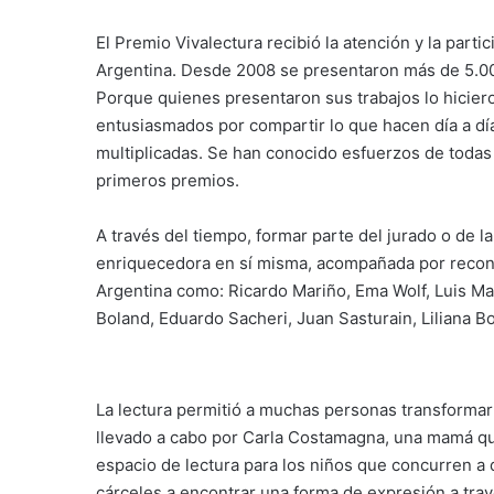
El Premio Vivalectura recibió la atención y la parti
Argentina. Desde 2008 se presentaron más de 5.00
Porque quienes presentaron sus trabajos lo hicier
entusiasmados por compartir lo que hacen día a dí
multiplicadas. Se han conocido esfuerzos de todas 
primeros premios.
A través del tiempo, formar parte del jurado o de l
enriquecedora en sí misma, acompañada por reconoci
Argentina como: Ricardo Mariño, Ema Wolf, Luis Mar
Boland, Eduardo Sacheri, Juan Sasturain, Liliana B
La lectura permitió a muchas personas transformar
llevado a cabo por Carla Costamagna, una mamá qu
espacio de lectura para los niños que concurren a
cárceles a encontrar una forma de expresión a travé