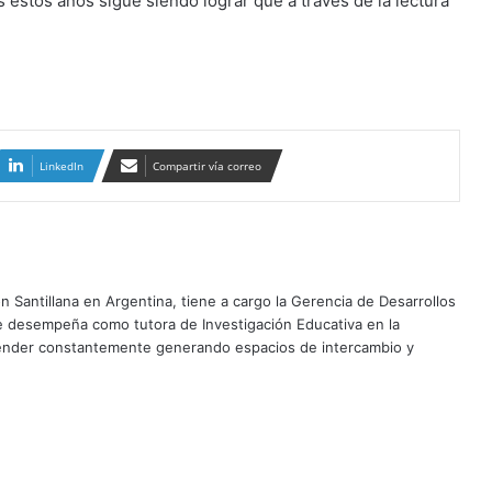
 estos años sigue siendo lograr que a través de la lectura
LinkedIn
Compartir vía correo
n Santillana en Argentina, tiene a cargo la Gerencia de Desarrollos
 se desempeña como tutora de Investigación Educativa en la
render constantemente generando espacios de intercambio y