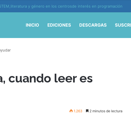
TEM,literatura y género en los centrosde interés en programación
INICIO
EDICIONES
DESCARGAS
SUSCR
ayudar
, cuando leer es
1.263
2 minutos de lectura