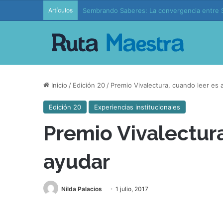
Artículos
Sembrando Saberes: La convergencia entre S
Inicio
/
Edición 20
/
Premio Vivalectura, cuando leer es 
Edición 20
Experiencias institucionales
Premio Vivalectura
ayudar
Nilda Palacios
1 julio, 2017