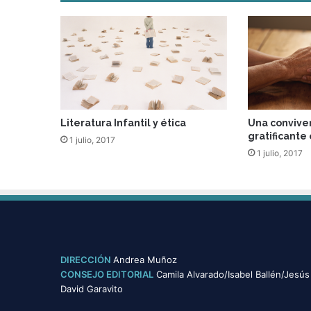
Literatura Infantil y ética
Una convive
gratificante
1 julio, 2017
1 julio, 2017
DIRECCIÓN
Andrea Muñoz
CONSEJO EDITORIAL
Camila Alvarado/Isabel Ballén/Jesús
David Garavito