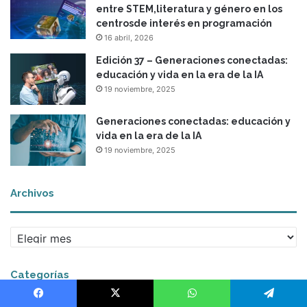
entre STEM,literatura y género en los
centrosde interés en programación
16 abril, 2026
Edición 37 – Generaciones conectadas:
educación y vida en la era de la IA
19 noviembre, 2025
Generaciones conectadas: educación y
vida en la era de la IA
19 noviembre, 2025
Archivos
A
r
c
Categorías
h
i
v