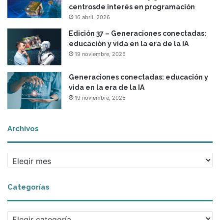
centrosde interés en programación
16 abril, 2026
Edición 37 – Generaciones conectadas:
educación y vida en la era de la IA
19 noviembre, 2025
Generaciones conectadas: educación y
vida en la era de la IA
19 noviembre, 2025
Archivos
A
r
c
Categorías
h
i
v
C
o