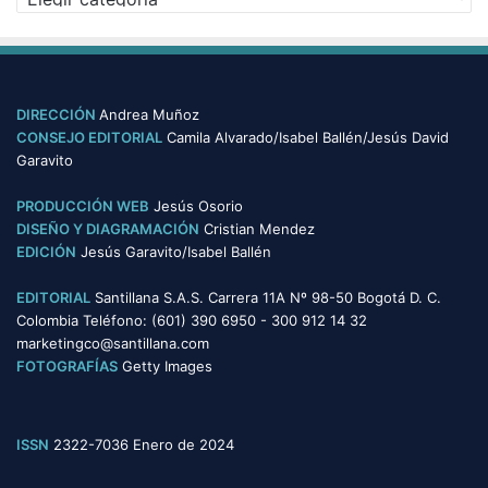
a
s
t
e
g
o
DIRECCIÓN
Andrea Muñoz
r
CONSEJO EDITORIAL
Camila Alvarado/Isabel Ballén/Jesús David
í
Garavito
a
s
PRODUCCIÓN WEB
Jesús Osorio
DISEÑO Y DIAGRAMACIÓN
Cristian Mendez
EDICIÓN
Jesús Garavito/Isabel Ballén
EDITORIAL
Santillana S.A.S. Carrera 11A Nº 98-50 Bogotá D. C.
Colombia Teléfono: (601) 390 6950 - 300 912 14 32
marketingco@santillana.com
FOTOGRAFÍAS
Getty Images
ISSN
2322-7036 Enero de 2024